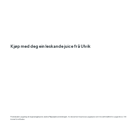
Kjøp med deg ein leskande juice frå Ulvik
Prestakaien Laugarlag sin dugnadsgjeng har plukka Filippaeple i prestahagen. Av desse har me pressa Laugarjuice som me sel til støtte for Laugarstovo. 100
kroner for ei flaske.